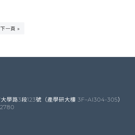
下一頁 »
大學路3段123號（產學研大樓 3F–AI304-305）
-2780