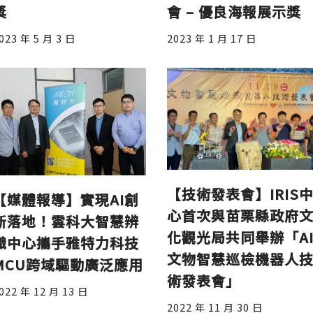
獎
會 – 優良海報展示獎
023 年 5 月 3 日
2023 年 1 月 17 日
【技術發表會】IRIS
【媒體報導】實現AI創
心首次與苗栗縣政府
新落地！雲科大智慧辨
化觀光局共同舉辦「A
識中心攜手雅特力科技
文物智慧巡檢機器人
MCU跨域驅動廣泛應用
術發表會」
022 年 12 月 13 日
2022 年 11 月 30 日