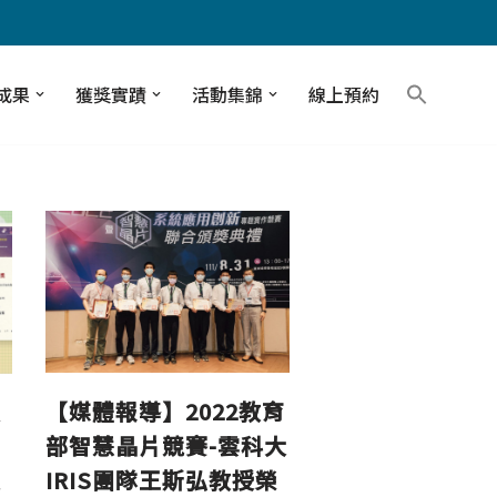
成果
獲獎實蹟
活動集錦
線上預約
【媒體報導】2022教育
授
部智慧晶片競賽-雲科大
IRIS團隊王斯弘教授榮
表