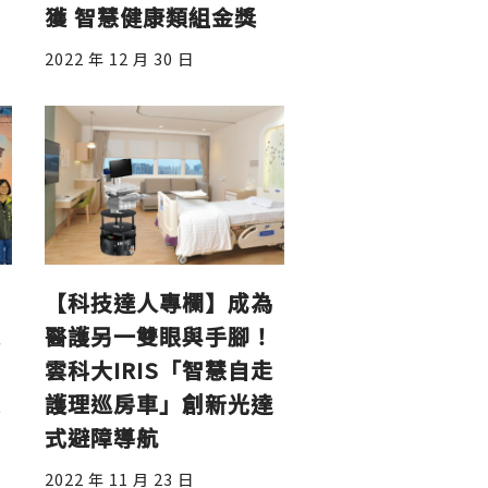
獲 智慧健康類組金獎
2022 年 12 月 30 日
中
【科技達人專欄】成為
文
醫護另一雙眼與手腳！
I
雲科大IRIS「智慧自走
技
護理巡房車」創新光達
式避障導航
2022 年 11 月 23 日