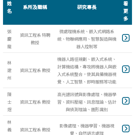
姓
看
系所及職稱
研究專長
名
更
多
張
微處理機系統、嵌入式網路系
資訊工程系 特聘
慶
統、物聯網應用、智慧製造與機
教授
龍
器人控制等
機器人路徑規劃、嵌入式系統、
林
計算機結構，專攻將機器人與嵌
建
資訊工程系 教授
入式系統整合，使其具備機器視
州
覺、人工智慧、即時服務等功能
陳
高光譜訊號與影像處理、機器學
士
資訊工程系 教授
習、資料壓縮、訊息理論、估計
煜
與偵測理論、圖形識別
林
影像處理、機器學習、機器視
義
資訊工程系 教授
覺、自然語言處理