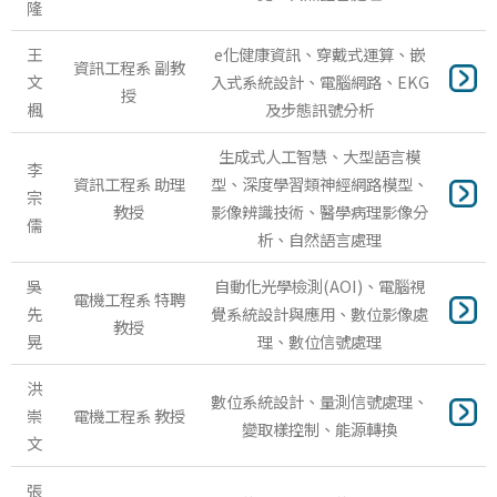
隆
王
e化健康資訊、穿戴式運算、嵌
資訊工程系 副教
文
入式系統設計、電腦網路、EKG
授
楓
及步態訊號分析
生成式人工智慧、大型語言模
李
資訊工程系 助理
型、深度學習類神經網路模型、
宗
教授
影像辨識技術、醫學病理影像分
儒
析、自然語言處理
吳
自動化光學檢測(AOI)、電腦視
電機工程系 特聘
先
覺系統設計與應用、數位影像處
教授
晃
理、數位信號處理
洪
數位系統設計、量測信號處理、
崇
電機工程系 教授
變取樣控制、能源轉換
文
張