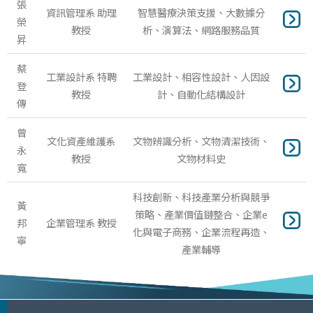
張
資訊管理系 助理
智慧醫療決策支援、大數據分
榮
教授
析、演算法、網路服務品質
昇
蔡
工業設計系 特聘
工業設計、相容性設計、人因設
登
教授
計、自動化結構設計
傳
曾
文化資產維護系
文物辨識分析、文物清潔技術、
永
教授
文物材料史
寬
科技創新、科技產業分析與競爭
黃
策略、產業價值鏈整合、企業e
邦
企業管理系 教授
化與電子商務、企業流程再造、
寧
產業輔導