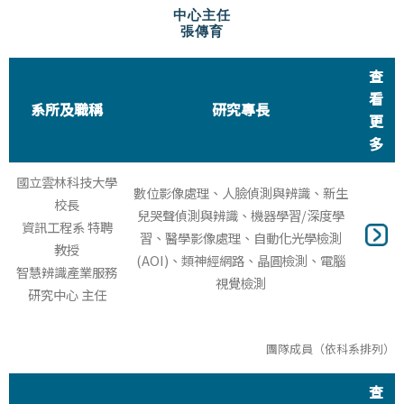
中心主任
張傳育
查
看
系所及職稱
研究專長
更
多
國立雲林科技大學
數位影像處理、人臉偵測與辨識、新生
校長
兒哭聲偵測與辨識、機器學習/深度學
資訊工程系 特聘
習、醫學影像處理、自動化光學檢測
教授
(AOI)、類神經網路、晶圓檢測、電腦
智慧辨識產業服務
視覺檢測
研究中心 主任
團隊成員（依科系排列）
查