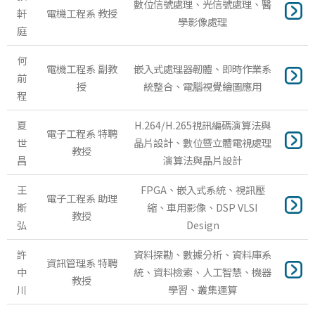
數位信號處理、光信號處理、醫
軒
電機工程系 教授
學影像處理
庭
何
電機工程系 副教
嵌入式處理器韌體、即時作業系
前
授
統整合、電腦視覺繪圖應用
程
夏
H.264/H.265視訊編碼演算法與
電子工程系 特聘
世
晶片設計、數位暨立體電視處理
教授
昌
演算法與晶片設計
王
FPGA、嵌入式系統、視訊壓
電子工程系 助理
斯
縮、車用影像、DSP VLSI
教授
弘
Design
許
資料探勘、數據分析、資料庫系
資訊管理系 特聘
中
統、資料檢索、人工智慧、機器
教授
川
學習、叢集運算