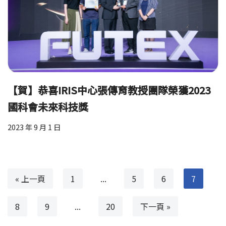
【賀】恭喜IRIS中心張傳育教授團隊榮獲2023
國科會未來科技獎
2023 年 9 月 1 日
« 上一頁
1
...
5
6
7
8
9
...
20
下一頁 »