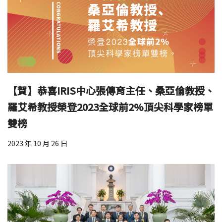
【賀】恭喜IRIS中心張傳育主任、桑亞倫教授、
羅艾希教授榮登2023全球前2%頂尖科學家榜單
雙榜
2023 年 10 月 26 日