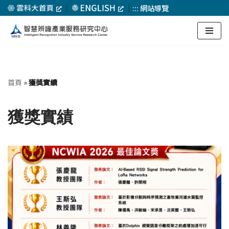
｜
｜
:::
網站導覽
Skip
to
content
首頁
»
獲獎實績
獲獎實績