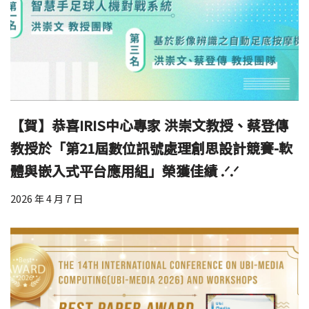
【賀】恭喜IRIS中心專家 洪崇文教授、蔡登傳
教授於「第21屆數位訊號處理創思設計競賽-軟
體與嵌入式平台應用組」榮獲佳績 .ᐟ.ᐟ
2026 年 4 月 7 日