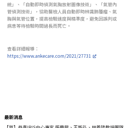
統」、「自動即時偵測氣胸放射圖像技術」、「氣管內
管偵測技術」，協助醫檢人員自動即時辨識肺腫瘤、氣
胸與氣管位置，提高檢驗速度與精準度，避免因誤判或
病患等待檢驗時間過長而死亡。
查看詳細報導：
https://www.ankecare.com/2021/27731
最新消息
【賀】恭喜IRIS中心專家 張慶龍、王斯弘、林義隆教授團隊