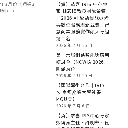
年3月份共通過3
【賀】恭喜 IRIS 中心專
專利）。
家 林義隆教授團隊榮獲
「2026 AI 驅動餐旅觀光
與數位服務創新競賽」智
慧商業服務實作類大專組
第二名
2026 年 7 月 16 日
第十六屆網路智能與應用
研討會（NCWIA 2026）
圓滿落幕
2026 年 7 月 10 日
【國際學術合作｜IRIS
× 京都產業大學簽署
MOU
】
2026 年 7 月 6 日
【賀】恭喜IRIS中心專家
張傳育主任、許明華、夏