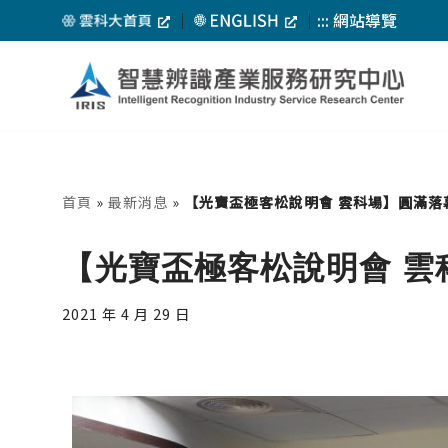
｜
｜
:::
網站導覽
Skip
to
content
首頁
»
最新消息
»
【光寶盃極客松說明會 雲科場】圓滿落
【光寶盃極客松說明會 雲
2021 年 4 月 29 日