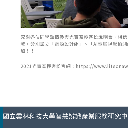
感謝各位同學熱情參與光寶盃極客松說明會，相信
域，分別設立「電源設計組」、「AI電腦視覺檢
加！！
2021光寶盃極客松官網：https://www.liteonaward
國立雲林科技大學智慧辨識產業服務研究中