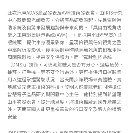
此次汽車ADAS產品發表及AVM技術發表會，由IRIS研究
中心蘇慶龍老師發表，介紹產品研發源起、先進駕駛輔
助系統及自駕車發展趨勢與未來商機。「具自由視角功
能之車用環景顯示系統(AVM)」，是採用4個光學廣角魚
眼鏡頭，提供車身環景影像，呈現俯視與任何視角之整
車高解析度影像，停車與倒車時能毫無死角的檢視車輛
周圍障礙物，提高安全保護力。而「駕駛監控系統
（DMS)」技術，可偵測駕駛人是否有分心、過度疲勞、
抽菸、打手機…等不安全行為外，更可提供汽車運輸業
用以遠程掌握駕駛狀況。當天同步讓現場來賓體驗，實
地感受先進車技術的科技。發明人蘇慶龍老師同時擔任
智慧電子產品研究與開發中心主任，他特別提到希望藉
由本次發表會，提升能見度，將技術推廣到國外產業之
外，更期望國人能更重視駕駛的行車安全及路人的道路
安全。
IRIS研究中心來頭不小，是教育部評選為高教深耕計畫